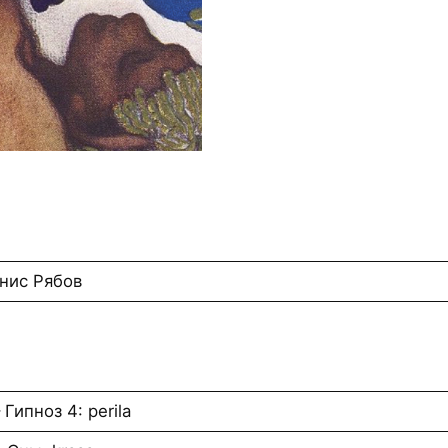
енис Рябов
Гипноз 4: perila