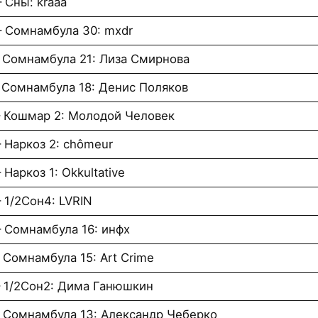
 Сны: kraaa
– Сомнамбула 30: mxdr
– Сомнамбула 21: Лиза Смирнова
– Сомнамбула 18: Денис Поляков
– Кошмар 2: Молодой Человек
 Наркоз 2: chômeur
Наркоз 1: Okkultative
 1/2Сон4: LVRIN
– Сомнамбула 16: инфх
 Cомнамбула 15: Art Crime
– 1/2Сон2: Дима Ганюшкин
– Сомнамбула 13: Александр Чеберко