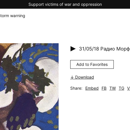
Support victims of war and oppression
storm warning
31/05/18
Радио Морфе
Add to Favorites
↓ Download
Share:
Embed
FB
TW
TG
V